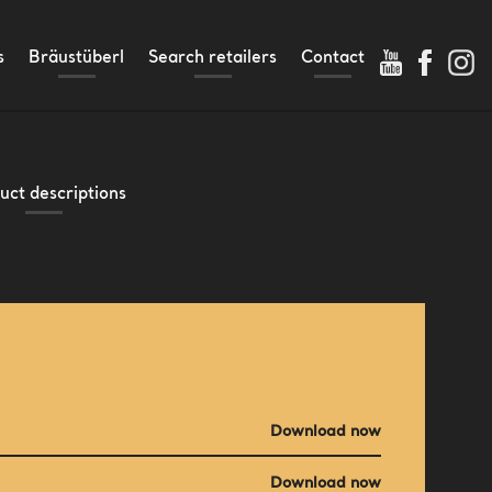
s
Bräustüberl
Search retailers
Contact
ortment
International
Directions
rds
 years Beer Purity Law
uct descriptions
Download now
Download now