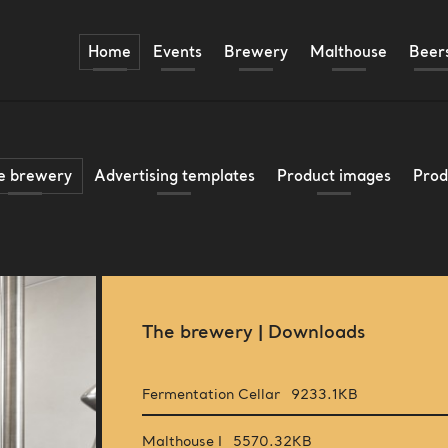
Home
Events
Brewery
Malthouse
Beer
Malzfest
History
Ass
Brewery tour
Historical gallery
Awa
Team
500
e brewery
Advertising templates
Product images
Prod
The brewery | Downloads
Fermentation Cellar
9233.1KB
Malthouse I
5570.32KB