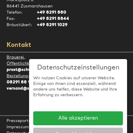
Marktplatz 6
86441 Zusmarshausen
Telefon:
+49 8291 880
Fax:
+49 8291 8844
Bräustüberl:
+49 8291 1029
Kontakt
Brauerei,
Öffentlichkeitsarbeit:
Datenschutzeinstellungen
prost@schwarzbraeu.de
Bestellung:
Wir nutzen Cookies auf unserer Website.
08291 88 9
Einige von ihnen sind essenziell, während
versand@schwarzbraeu.de
andere uns helfen, diese Website und Ihre
Erfahrung zu verbessern.
Impressum
Datenschutzerklärung
Alle akzeptieren
Presseportal
Impressum