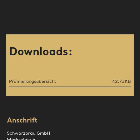
Produktbeschreibungen
Jobs
ALASKA
Kontakt
Anfahrt
Marketing
Downloads:
Händlersuche
Storchennest
Oldtimer
Prämierungsübersicht
42.73KB
Videos
Presseportal
Anschrift
Schwarzbräu GmbH