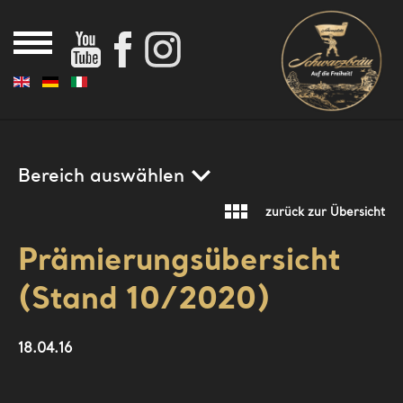
Home
Aktuelles
Bereich auswählen
News
Übersicht
Brauerei
zurück zur Übersicht
Chronik
Die Brauerei
Mälzerei
Prämierungsübersicht
Historische Galerie
Werbevorlagen
(Stand 10/2020)
Biere
Team
Produktabbildungen
Prämierungen
Fanshop
18.04.16
Brauereiführung
PR-Texte
Bräustüberl