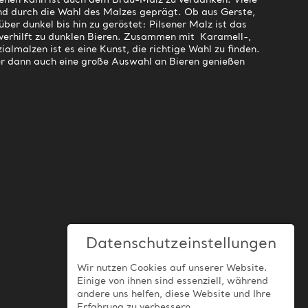
stehen kann ist auch dem Brau-Malz zu verdanken. Viele
nd durch die Wahl des Malzes geprägt. Ob aus Gerste,
ber dunkel bis hin zu geröstet: Pilsener Malz ist das
verhilft zu dunklen Bieren. Zusammen mit Karamell-,
almalzen ist es eine Kunst, die richtige Wahl zu finden.
r dann auch eine große Auswahl an Bieren genießen
Datenschutzeinstellungen
Wir nutzen Cookies auf unserer Website.
Einige von ihnen sind essenziell, während
andere uns helfen, diese Website und Ihre
Erfahrung zu verbessern.