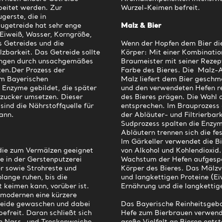
beitet werden. Zur
Wurzel-Keimen befreit.
gerste, die in
ugetreide hat sehr enge
Malz & Bier
 Eiweiß, Wasser, Korngröße,
s Getreides und die
Wenn der Hopfen dem Bier die
zbarkeit. Das Getreide sollte
Körper: Mit einer Kombinatio
gungen durch unsachgemäßes
Braumeister mit seiner Reze
ten.Der Prozess der
Farbe des Bieres. Die Malz-
em Bayerischen
Malz liefert dem Bier geschm
 Enzyme gebildet, die später
und den verwendeten Hefen r
zucker umsetzen. Dieser
des Bieres prägen. Die Wahl 
ind die Nährstoffquelle für
entsprechen. Im Brauprozess 
kann.
der Abläuter- und Filtrierbar
Sudprozess spalten die Enzym
Abläutern trennen sich die fe
Im Gärkeller verwendet die B
 die zum Vermälzen geeignet
von Alkohol und Kohlendioxid.
e in der Gerstenputzerei
Wachstum der Hefen aufgespalt
er sowie Strohreste und
Körper des Bieres. Das Mälzve
ange ruhen, bis die
und langkettigen Proteine (Ei
t keimen kann, vorüber ist.
Ernährung und die langkettig
e modernen eine kürzere
reide gewaschen und dabei
Das Bayerische Reinheitsgebot
efreit. Daran schließt sich
Hefe zum Bierbrauen verwende