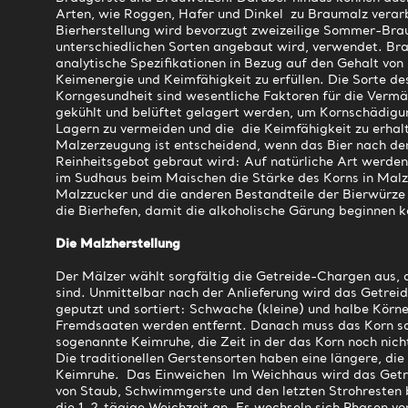
Arten, wie Roggen, Hafer und Dinkel zu Braumalz verar
Bierherstellung wird bevorzugt zweizeilige Sommer-Brau
unterschiedlichen Sorten angebaut wird, verwendet. Bra
analytische Spezifikationen in Bezug auf den Gehalt von
Keimenergie und Keimfähigkeit zu erfüllen. Die Sorte de
Korngesundheit sind wesentliche Faktoren für die Vermäl
gekühlt und belüftet gelagert werden, um Kornschädi
Lagern zu vermeiden und die die Keimfähigkeit zu erhal
Malzerzeugung ist entscheidend, wenn das Bier nach d
Reinheitsgebot gebraut wird: Auf natürliche Art werden
im Sudhaus beim Maischen die Stärke des Korns in Malz
Malzzucker und die anderen Bestandteile der Bierwürze s
die Bierhefen, damit die alkoholische Gärung beginnen 
Die Malzherstellung
Der Mälzer wählt sorgfältig die Getreide-Chargen aus,
sind. Unmittelbar nach der Anlieferung wird das Getreid
geputzt und sortiert: Schwache (kleine) und halbe Körn
Fremdsaaten werden entfernt. Danach muss das Korn sol
sogenannte Keimruhe, die Zeit in der das Korn noch nich
Die traditionellen Gerstensorten haben eine längere, di
Keimruhe. Das Einweichen Im Weichhaus wird das Get
von Staub, Schwimmgerste und den letzten Strohresten b