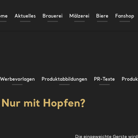
ome
Aktuelles
Brauerei
Mälzerei
Biere
Fanshop
News
Chronik
Historische Galerie
Team
Prämierungen
Brauereiführung
Werbevorlagen
Produktabbildungen
PR-Texte
Produk
 Nur mit Hopfen?
Die eingeweichte Gerste wird