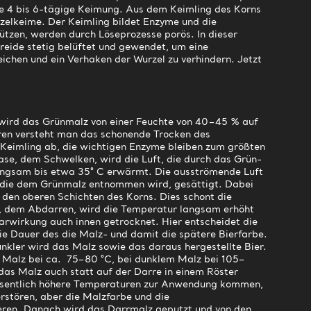
die 4 bis 6-tägige Keimung. Aus dem Keimling des Korns
rzelkeime. Der Keimling bildet Enzyme und die
ützen, werden durch Löseprozesse porös. In dieser
eide stetig belüftet und gewendet, um eine
ichen und ein Verhaken der Wurzel zu verhindern. Jetzt
wird das Grünmalz von einer Feuchte von 40–45 % auf
ren versteht man das schonende Trocken des
 Keimling ab, die wichtigen Enzyme bleiben zum größten
Phase, dem Schwelken, wird die Luft, die durch das Grün-
langsam bis etwa 35° C erwärmt. Die ausströmende Luft
, die dem Grünmalz entnommen wird, gesättigt. Dabei
n den oberen Schichten des Korns. Dies schont die
e, dem Abdarren, wird die Temperatur langsam erhöht
arwirkung auch innen getrocknet. Hier entscheidet die
e Dauer des die Malz- und damit die spätere Bierfarbe.
nkler wird das Malz sowie das daraus hergestellte Bier.
m Malz bei ca. 75–80 °C, bei dunklem Malz bei 105–
das Malz auch statt auf der Darre in einem Röster
esentlich höhere Temperaturen zur Anwendung kommen,
rstören, aber die Malzfarbe und die
ren. Danach wird das Darrmalz geputzt und von den