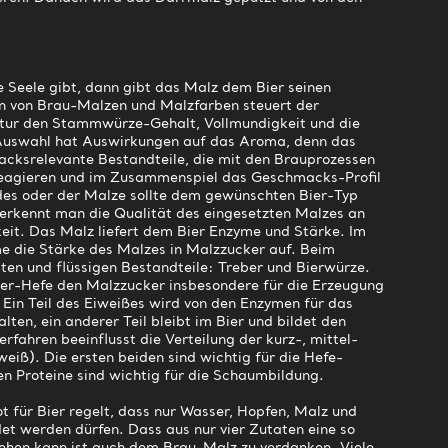
 Seele gibt, dann gibt das Malz dem Bier seinen
n von Brau-Malzen und Malzfarben steuert der
ptur den Stammwürze-Gehalt, Vollmundigkeit und die
Auswahl hat Auswirkungen auf das Aroma, denn das
acksrelevante Bestandteile, die mit den Brauprozessen
eagieren und im Zusammenspiel das Geschmacks-Profil
des oder der Malze sollte dem gewünschten Bier-Typ
erkennt man die Qualität des eingesetzten Malzes an
keit. Das Malz liefert dem Bier Enzyme und Stärke. Im
e die Stärke des Malzes in Malzzucker auf. Beim
sten und flüssigen Bestandteile: Treber und Bierwürze.
ier-Hefe den Malzzucker insbesondere für die Erzeugung
 Ein Teil des Eiweißes wird von den Enzymen für das
en, ein anderer Teil bleibt im Bier und bildet den
rfahren beeinflusst die Verteilung der kurz-, mittel-
weiß). Die ersten beiden sind wichtig für die Hefe-
en Proteine sind wichtig für die Schaumbildung.
 für Bier regelt, dass nur Wasser, Hopfen, Malz und
t werden dürfen. Dass aus nur vier Zutaten eine so