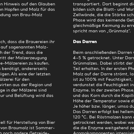
inen Hinweis auf den Glauben
transportiert. Dort beginnt 
von Hopfen und Malz für das
bilden sich die Blatt- und Wu
endung von Brau-Malz
Zellwände, die die Stärke sch
Phase wird das keimende Getr
gleichmäßige Keimung zu erre
spricht man von „Grünmalz“.
ch, dass die Brauereien ihr
Das Darren
t auf sogenannten Malz-
h der Trend, dass die
Beim anschließenden Darren 
ritt der Malzerzeugung
4–5 % getrocknet. Unter Dar
ie-Mälzereien zu kaufen.
Grünmalzes. Dabei stirbt der
 benötigt, andererseits
Teil erhalten. In der ersten 
igen.Als eine der letzten
Malz auf der Darre strömt, 
lzerei für den
ist zu 100% mit Feuchtigkeit
irten aus der Region und
verdunstet die Feuchtigkeit i
nge in der Mälzerei sind
Enzyme. In der zweiten Phas
tur und Belüftung wird das
und das Korn durch die Kapill
Höhe der Temperatur sowie di
Je höher bzw. länger, umso du
Das Darren erfolgt bei helle
120 °C. Bei Röstmalzen kann 
ll für Herstellung von Bier
getrocknet werden, wobei w
g von Braumalz ist Sommer-
die die Enzyme weitgehend ze
h noch andere Getreide-
Aromakomponenten intensivie