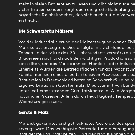
steht in vielen Brauereien zu lesen und gibt nicht nur e
vieler Brauer, sondern zeigt auch die große Bedeutung 
bayerische Reinheitsgebot, das sich auch auf die Verw
erstreckt.
Die Schwarzbräu Mälzerei
Vor der Industrialisierung der Malzerzeugung war es übli
Malz selbst erzeugten. Dies erfolgte mit viel Handarbei
Tennen. In der Mitte des 20. Jahrhunderts verstärkte sic
Brauereien nach und nach den wichtigen Produktionssch
einstellten, um das Malz dann bei Handels- oder Industr
Einerseits wurden die Betriebsflächen für das Wachstum
konnte man sich eines arbeitsintensiven Prozesses entled
Brauereien in Deutschland betreibt Schwarzbräu eine Mä
Eigenverbrauch an Gerstenmalz. Dies stammt von Landw
unterliegt einer strengen Qualitätskontrolle. Alle Vorgä
natürliche Prozesse. Allein durch Feuchtigkeit, Tempera
Wachstum gesteuert.
Gerste & Malz
Malz ist gekeimtes und getrocknetes Getreide, das spezie
erzeugt wird.Das wichtigste Getreide für die Erzeugun
Braugerste und Brauweizen. Darüber hinaus können auc