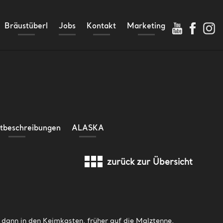
Bräustüberl
Jobs
Kontakt
Marketing
Anfahrt
Storchennest
Händlersuche
Oldtimer
Videos
Presseportal
tbeschreibungen
ALASKA
zurück zur Übersicht
 dann in den Keimkasten, früher auf die Malztenne,