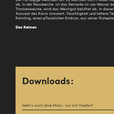
die 1-2-tägige Weichzeit an. Es wechseln sich Phasen v
ab. In der Nassbeiche ist das Getreide ist von Wasser b
Trockenweiche, wird das Weichgut belüftet ab. In dieser
Aussaat des Korns simuliert. Feuchtigkeit und höhere T
Keimling, einen pflanzlichen Embryo, aus seiner Ruheph
Das Keimen
Downloads:
Geht's auch ohne Malz - nur mit Hopfen?