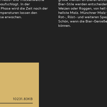
on Nass- und Trockenweiche
große Vielfalt an Bieren ent
eaufschlagt. In der
Bier-Stile werden entscheide
 Phase wird die Zeit nach der
Weizen oder Roggen, von hell ü
emperaturen lassen den
hellste Malz. Münchner Malz 
ase erwachen.
Rot-, Röst- und weiteren Spezi
Schön, wenn die Bier-Genieße
können.
10231.83KB